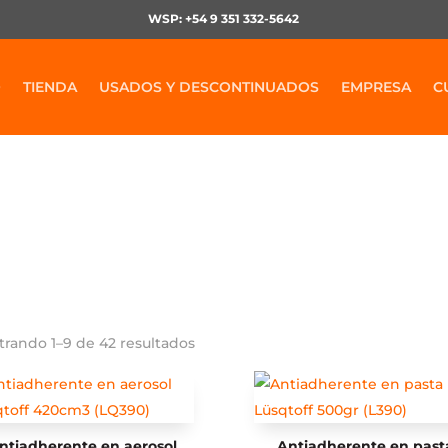
WSP: +54 9 351 332-5642
O
TIENDA
USADOS Y DESCONTINUADOS
EMPRESA
C
Sopletería-Soldadura
rando 1–9 de 42 resultados
ntiadherente en aerosol
Antiadherente en past