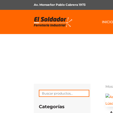
Av. Monseñor Pablo Cabrera 1973
INICI
Most
Buscar
por:
Categorías
A