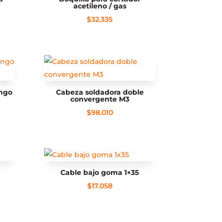
acetileno / gas
$
32.335
ango
Cabeza soldadora doble
convergente M3
$
98.010
Cable bajo goma 1×35
$
17.058