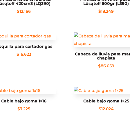
üsqtoff 420cm3 (LQ390)
Lüsqtoff 500gr (L390)
$
12.166
$
18.249
quilla para cortador gas
Cabeza de lluvia para m
$
16.623
chapista
$
86.059
Cable bajo goma 1×16
Cable bajo goma 1×25
$
7.225
$
12.024