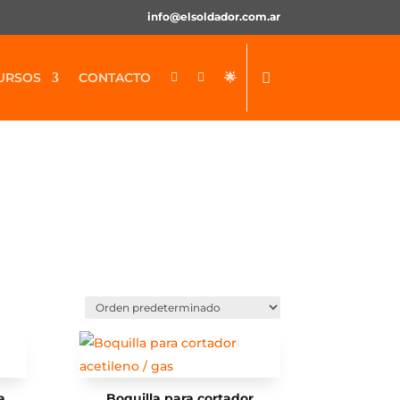
info@elsoldador.com.ar
URSOS
CONTACTO
🌟


a
Boquilla para cortador