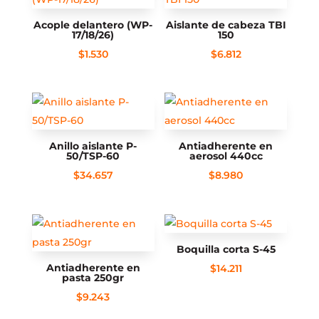
Acople delantero (WP-
Aislante de cabeza TBI
17/18/26)
150
$
1.530
$
6.812
Anillo aislante P-
Antiadherente en
50/TSP-60
aerosol 440cc
$
34.657
$
8.980
Boquilla corta S-45
Antiadherente en
$
14.211
pasta 250gr
$
9.243