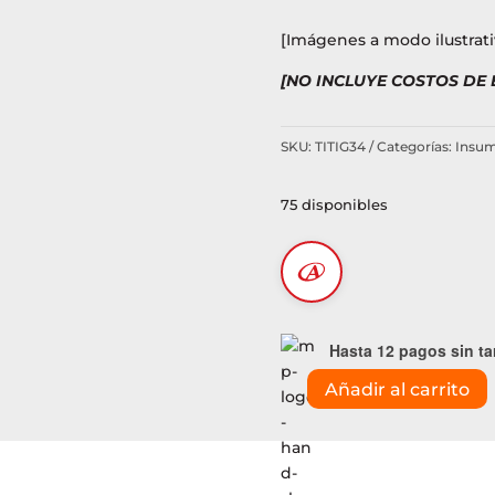
[Imágenes a modo ilustrati
[NO INCLUYE COSTOS DE
SKU:
TITIG34
Categorías:
Insum
75 disponibles
Hasta 12 pagos sin ta
Añadir al carrito
Cola
larga
weldcraft
(WP-