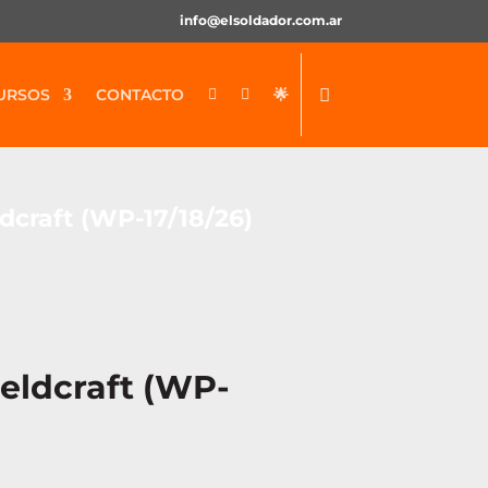
info@elsoldador.com.ar
URSOS
CONTACTO
🌟


dcraft (WP-17/18/26)
eldcraft (WP-