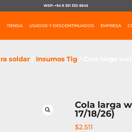
WSP: +54 9 351 332-5642
O
TIENDA
USADOS Y DESCONTINUADOS
EMPRESA
C
ra soldar
/
Insumos Tig
/ Cola larga wel
Cola larga w
17/18/26)
$
2.511