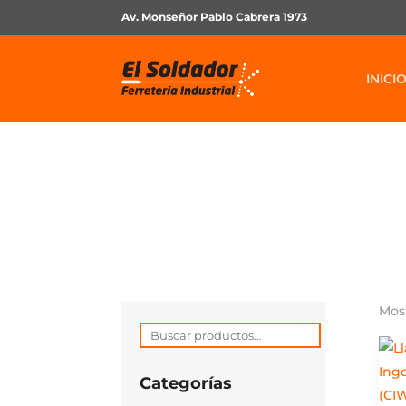
Av. Monseñor Pablo Cabrera 1973
INICI
Most
Buscar
por:
Categorías