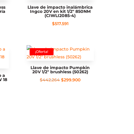
ess
Llave de impacto inalámbrica
ría
Ingco 20V en kit 1/2″ 850NM
(CIWLI2085-4)
$
517.591
¡Oferta!
Llave de impacto Pumpkin
20V 1/2″ brushless (50262)
o a
W 18
El
El
$
442.264
$
299.900
precio
precio
original
actual
era:
es:
$442.264.
$299.900.