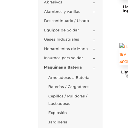
Abrasivos
+
Ll
In
Alambres y varillas
+
Descontinuado / Usado
Equipos de Soldar
+
Gases Industriales
+
Herramientas de Mano
+
Insumos para soldar
+
Máquinas a Batería
+
Ll
1
Amoladoras a Batería
Baterías / Cargadores
Cepillos / Pulidoras /
Lustradoras
Explosión
Jardinería