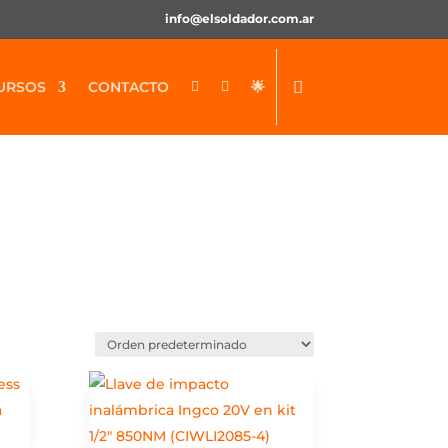
info@elsoldador.com.ar
URSOS
CONTACTO
🌟

