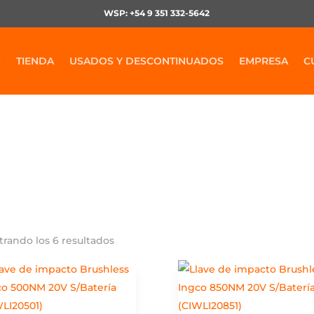
WSP: +54 9 351 332-5642
O
TIENDA
USADOS Y DESCONTINUADOS
EMPRESA
C
Llave de impacto
rando los 6 resultados