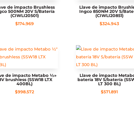
ave de impacto Brushless
Llave de impacto Brushl
gco 500NM 20V S/Batería
Ingco 850NM 20V S/Bate
(CIWLI20501)
(CIWLI20851)
$
174.969
$
324.943
ave de impacto Metabo ½»
Llave de impacto Metab
8V brushless (SSW18 LTX
batería 18V S/batería (SS
400BL)
LT 300 BL)
$
998.572
$
571.891