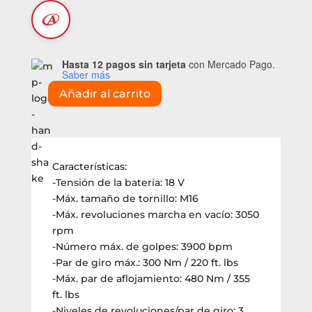
Hasta 12 pagos sin tarjeta
con Mercado Pago.
Saber más
Añadir al carrito
Llave
de
impacto
Metabo
a
Características:
batería
-Tensión de la batería: 18 V
18V
-Máx. tamaño de tornillo: M16
S/batería
-Máx. revoluciones marcha en vacío: 3050
(SSW
rpm
18
-Número máx. de golpes: 3900 bpm
LT
-Par de giro máx.: 300 Nm / 220 ft. lbs
300
-Máx. par de aflojamiento: 480 Nm / 355
BL)
ft. lbs
cantidad
-Niveles de revoluciones/par de giro: 3