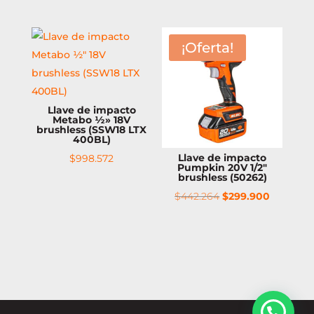
¡Oferta!
Llave de impacto
Metabo ½» 18V
brushless (SSW18 LTX
400BL)
Llave de impacto
$
998.572
Pumpkin 20V 1/2″
brushless (50262)
El
El
$
442.264
$
299.900
precio
precio
original
actual
era:
es:
$442.264.
$299.900