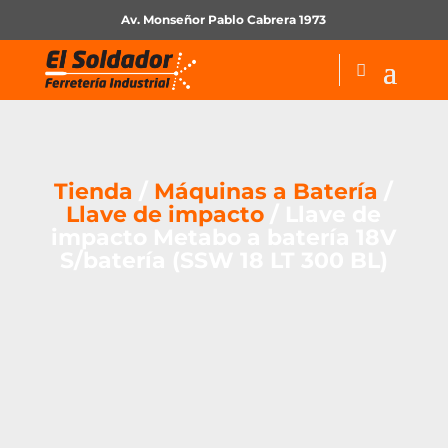
Av. Monseñor Pablo Cabrera 1973
Tienda
/
Máquinas a Batería
/
Llave de impacto
/ Llave de
impacto Metabo a batería 18V
S/batería (SSW 18 LT 300 BL)