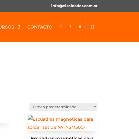
info@elsoldador.com.ar
URSOS
CONTACTO
🌟


p
Escuadras magnéticas para