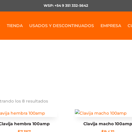
WSP: +54 9 351 332-5642
O
TIENDA
USADOS Y DESCONTINUADOS
EMPRESA
C
Accesorios
rando los 8 resultados
Clavija hembra 100amp
Clavija macho 100am
$
7.357
$
9.431