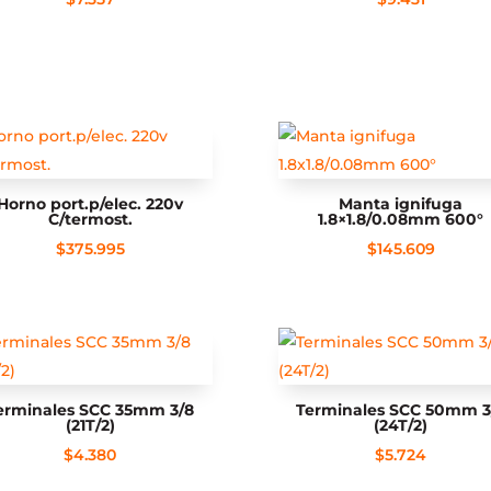
Horno port.p/elec. 220v
Manta ignifuga
C/termost.
1.8×1.8/0.08mm 600°
$
375.995
$
145.609
erminales SCC 35mm 3/8
Terminales SCC 50mm 3
(21T/2)
(24T/2)
$
4.380
$
5.724