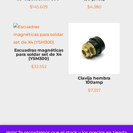
$
145.609
$
4.380
Escuadras magnéticas
para soldar set de X4
(YSM300)
$
32.552
Clavija hembra
100amp
$
7.357
Hola! Te recordamos que el stock y los precios en tienda