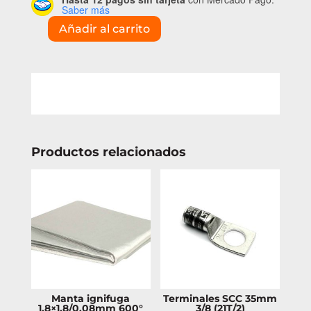
Saber más
Añadir al carrito
Clavija
macho
100amp
cantidad
Productos relacionados
Manta ignifuga
Terminales SCC 35mm
1.8×1.8/0.08mm 600°
3/8 (21T/2)