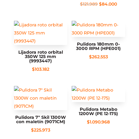
El
El
$
121.989
$
84.000
precio
precio
original
actual
era:
es:
$121.989.
$84.000.
Pulidora 180mm 0-
3000 RPM (HPE001)
Lijadora roto orbital
350W 125 mm
$
262.553
(9993447)
$
103.182
Pulidora Metabo
1200W (PE 12-175)
Pulidora 7″ Skil 1300W
con maletín (9071CM)
$
1.090.968
$
225.973