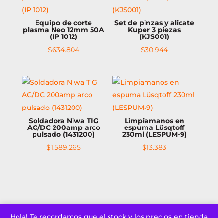
Equipo de corte
Set de pinzas y alicate
plasma Neo 12mm 50A
Kuper 3 piezas
(IP 1012)
(KJS001)
$
634.804
$
30.944
Soldadora Niwa TIG
Limpiamanos en
AC/DC 200amp arco
espuma Lüsqtoff
pulsado (1431200)
230ml (LESPUM-9)
$
1.589.265
$
13.383
Hola! Te recordamos que el stock y los precios en tienda