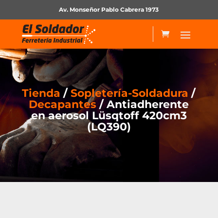
Av. Monseñor Pablo Cabrera 1973
Tienda
/
Sopletería-Soldadura
/
Decapantes
/ Antiadherente
en aerosol Lüsqtoff 420cm3
(LQ390)