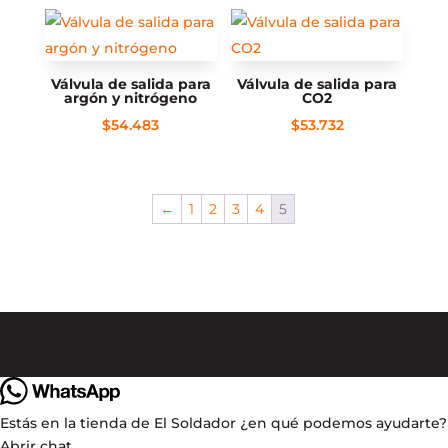
Válvula de salida para
Válvula de salida para
argón y nitrógeno
CO2
$
54.483
$
53.732
←
1
2
3
4
5
Estás en la tienda de El Soldador ¿en qué podemos ayudarte?
Abrir chat