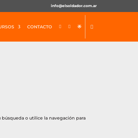
info@elsoldador.com.ar
URSOS
CONTACTO
🌟


u búsqueda o utilice la navegación para