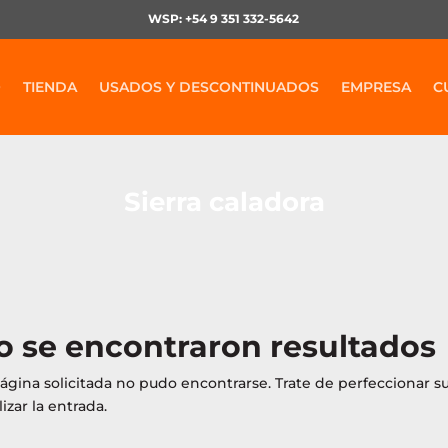
WSP: +54 9 351 332-5642
O
TIENDA
USADOS Y DESCONTINUADOS
EMPRESA
C
Sierra caladora
o se encontraron resultados
ágina solicitada no pudo encontrarse. Trate de perfeccionar s
lizar la entrada.