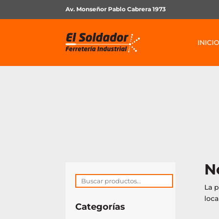
Av. Monseñor Pablo Cabrera 1973
INICI
N
Buscar
La p
por:
loca
Categorías