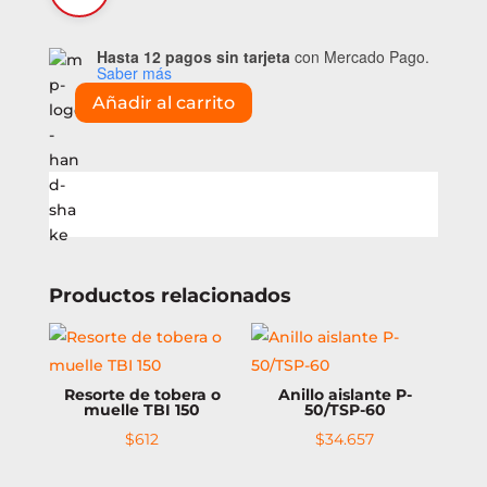
Hasta 12 pagos sin tarjeta
con Mercado Pago.
Saber más
Añadir al carrito
Tobera
rinconera
TBI
150
9.5mm
cantidad
Productos relacionados
Resorte de tobera o
Anillo aislante P-
muelle TBI 150
50/TSP-60
$
612
$
34.657