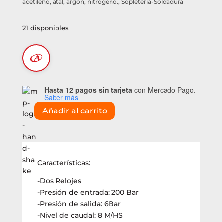
acetileno, atal, argón, nitrógeno.
,
Sopletería-Soldadura
21 disponibles
Hasta 12 pagos sin tarjeta
con Mercado Pago.
Saber más
Añadir al carrito
Regulador
de
oxígeno
Industrial
(FE031)
Características:
cantidad
-Dos Relojes
-Presión de entrada: 200 Bar
-Presión de salida: 6Bar
-Nivel de caudal: 8 M/HS