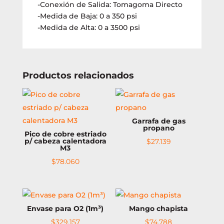
-Conexión de Salida: Tomagoma Directo
-Medida de Baja: 0 a 350 psi
-Medida de Alta: 0 a 3500 psi
Productos relacionados
Garrafa de gas
propano
Pico de cobre estriado
p/ cabeza calentadora
$
27.139
M3
$
78.060
Envase para O2 (1m³)
Mango chapista
$
329.157
$
74.788