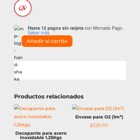
Hasta 12 pagos sin tarjeta
con Mercado Pago.
Saber más
Añadir al carrito
O-
ring
de
goma
para
cabeza
soldadora
M3
Productos relacionados
cantidad
Envase para O2 (1m³)
$
329.157
Decapante para acero
inoxidable 1.25Kgs