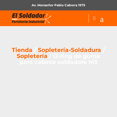
Av. Monseñor Pablo Cabrera 1973
Tienda
/
Sopletería-Soldadura
/
Sopletería
/ O-ring de goma
para cabeza soldadora M3