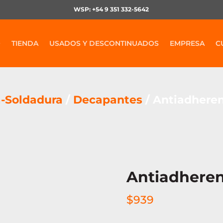
WSP: +54 9 351 332-5642
O
TIENDA
USADOS Y DESCONTINUADOS
EMPRESA
C
a-Soldadura
/
Decapantes
/ Antiadheren
Antiadheren
$
939