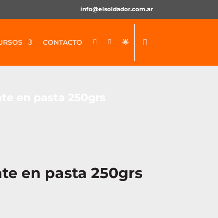
info@elsoldador.com.ar
URSOS
CONTACTO
🌟


te en pasta 250grs
te en pasta 250grs