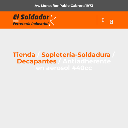
Av. Monseñor Pablo Cabrera 1973
Tienda
/
Sopletería-Soldadura
/
Decapantes
/ Antiadherente
en aerosol 440cc