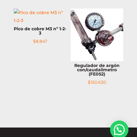
Pico de cobre M3 nº 1-2-
3
$
8.847
Regulador de argón
con/caudalimetro
(FE052)
$
150.630