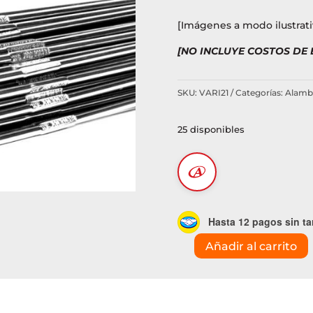
[Imágenes a modo ilustrati
[NO INCLUYE COSTOS DE
SKU:
VARI21
Categorías:
Alambr
25 disponibles
Hasta 12 pagos sin ta
Añadir al carrito
Varilla
aluminio
(4043)
1.6mmxKg