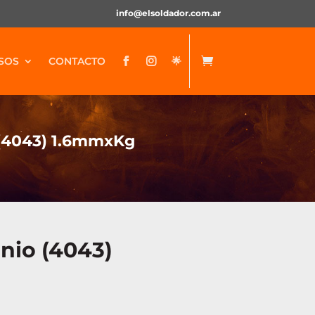
info@elsoldador.com.ar
SOS
CONTACTO
🌟


o (4043) 1.6mmxKg
inio (4043)