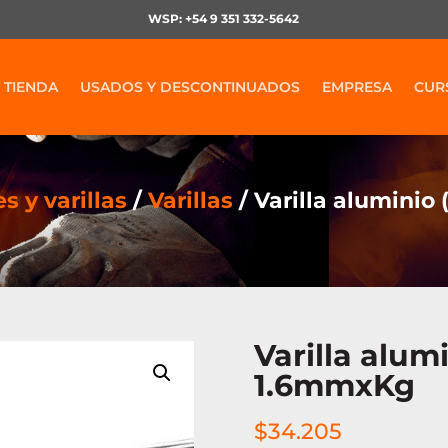
WSP: +54 9 351 332-5642
TIENDA
USADOS Y DESCONTINUADOS
EMPRESA
CUR
s y varillas
/
Varillas
/ Varilla alumini
Varilla alum
1.6mmxKg
$
34.205