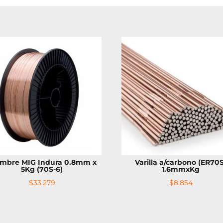
cantidad
ambre MIG Indura 0.8mm x
Varilla a/carbono (ER70
5Kg (70S-6)
1.6mmxKg
$
33.279
$
8.854