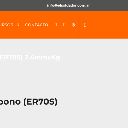
info@elsoldador.com.ar
URSOS
CONTACTO
🌟


o (ER70S) 2.4mmxKg
rbono (ER70S)