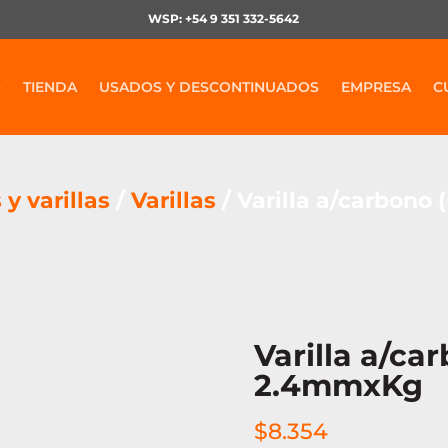
WSP: +54 9 351 332-5642
O
TIENDA
USADOS Y DESCONTINUADOS
EMPRESA
C
y varillas
/
Varillas
/ Varilla a/carbon
Varilla a/ca
2.4mmxKg
$
8.354