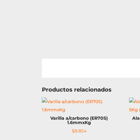
Productos relacionados
Varilla a/carbono (ER70S)
Al
1.6mmxKg
$
8.854