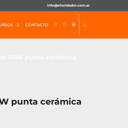
info@elsoldador.com.ar
URSOS
CONTACTO
🌟


or 40W punta cerámica
0W punta cerámica