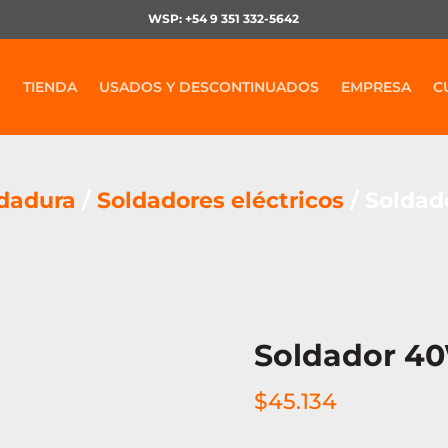
WSP: +54 9 351 332-5642
O
TIENDA
USADOS Y DESCONTINUADOS
EMPRESA
C
ldadura
/
Soldadores eléctricos
/ Soldad
Soldador 4
$
45.134