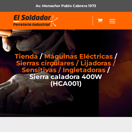
Av. Monseñor Pablo Cabrera 1973
Tienda
/
Máquinas Eléctricas
/
Sierras circulares / Lijadoras /
Sensitivas / Ingletadoras
/
Sierra caladora 400W
(HCA001)