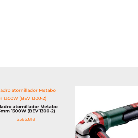
Bar
(LHLZ)
cantidad
ladro atornillador Metabo
3mm 1300W (BEV 1300-2)
$
585.818