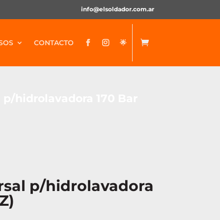
info@elsoldador.com.ar
SOS
CONTACTO
🌟


 p/hidrolavadora 170 Bar
rsal p/hidrolavadora
Z)