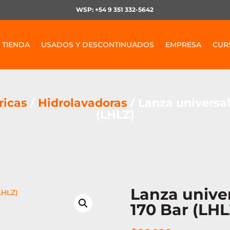
WSP: +54 9 351 332-5642
TIENDA
USADOS Y DESCONTINUADOS
EMPRESA
CUR
ricas
/
Hidrolavadoras
/ Lanza universal
(LHLZ)
Lanza unive
170 Bar (LHL