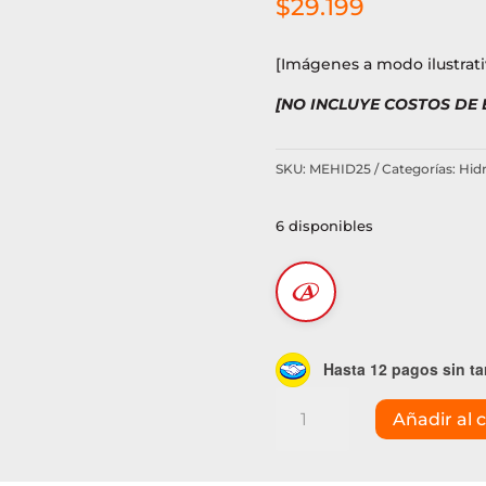
$
29.199
[Imágenes a modo ilustrati
[NO INCLUYE COSTOS DE
SKU:
MEHID25
Categorías:
Hid
6 disponibles
Hasta 12 pagos sin ta
Lanza
Añadir al c
universal
p/hidrolavadora
170