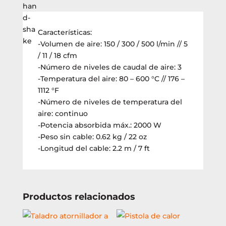
calor
Metabo
(HG
Características:
20-
-Volumen de aire: 150 / 300 / 500 l/min // 5
600)
/ 11 / 18 cfm
cantidad
-Número de niveles de caudal de aire: 3
-Temperatura del aire: 80 – 600 °C // 176 –
1112 °F
-Número de niveles de temperatura del
aire: continuo
-Potencia absorbida máx.: 2000 W
-Peso sin cable: 0.62 kg / 22 oz
-Longitud del cable: 2.2 m / 7 ft
Productos relacionados