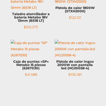
Pistola de calor 1800W
(STXH2000)
Taladro atornillador a
batería Metabo 18V
$
122.101
13mm (BS18 LT)
$
555.270
Caja de puntas «SP»
Pistola de calor Ingco
Metabo 15 piezas
2000W con pantalla
(6267030)
led (HG20058-4)
$
41.588
$
106.381