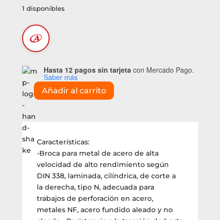
1 disponibles
Hasta 12 pagos sin tarjeta
con Mercado Pago.
Saber más
Añadir al carrito
Bolso
Metabo
de
mechas
surtidas
Características:
«SP»
-Broca para metal de acero de alta
20
velocidad de alto rendimiento según
pzs.
DIN 338, laminada, cilíndrica, de corte a
(6267290)
la derecha, tipo N, adecuada para
cantidad
trabajos de perforación en acero,
metales NF, acero fundido aleado y no