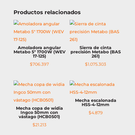
Productos relacionados
Amoladora angular
Sierra de cinta
Metabo 5″ 1700W (WEV
precisión Metabo (BAS
17-125)
261)
$
706.397
$
1.075.303
Mecha escalonada
HSS-4-12mm
Mecha copa de widia
Ingco 50mm con
$
4.879
vástago (HCB0501)
$
21.213