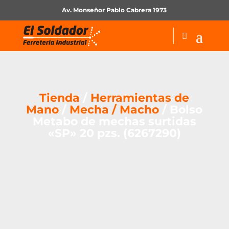
Av. Monseñor Pablo Cabrera 1973
Tienda
/
Herramientas de
Mano
/
Mecha / Macho
/ Bolso
Metabo de mechas surtidas
«SP» 20 pzs. (6267290)