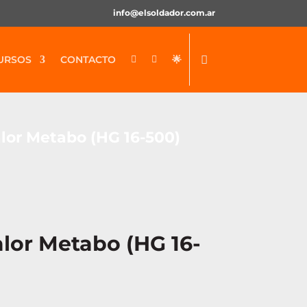
info@elsoldador.com.ar
URSOS
CONTACTO
🌟


alor Metabo (HG 16-500)
alor Metabo (HG 16-