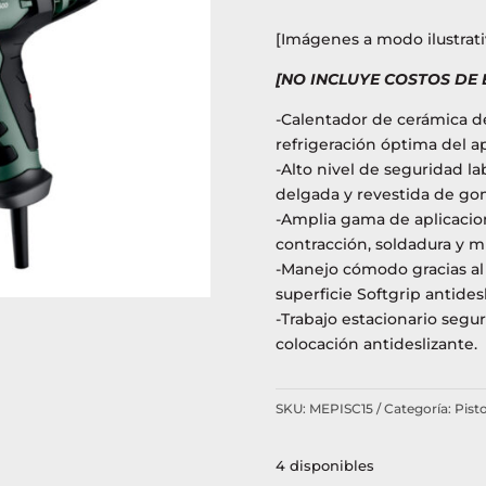
[Imágenes a modo ilustrati
[NO INCLUYE COSTOS DE
-Calentador de cerámica de
refrigeración óptima del ap
-Alto nivel de seguridad l
delgada y revestida de go
-Amplia gama de aplicacio
contracción, soldadura y 
-Manejo cómodo gracias a
superficie Softgrip antidesl
-Trabajo estacionario segur
colocación antideslizante.
SKU:
MEPISC15
Categoría:
Pisto
4 disponibles