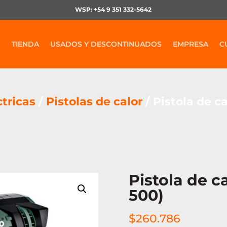
WSP: +54 9 351 332-5642
O
TIENDA
USADOS Y DESCONTINUADOS
EMPRESA
C
tricas
/
Pistolas de calor
/ Pistola de c
Pistola de c
500)
$
260.786