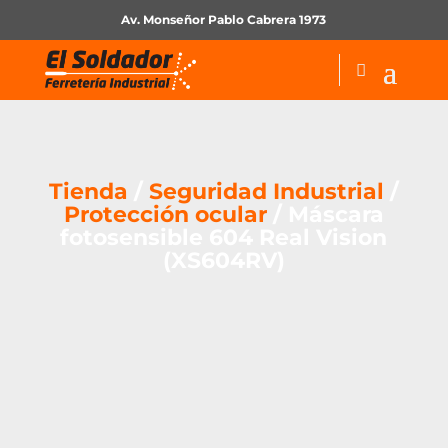
Av. Monseñor Pablo Cabrera 1973
Tienda
/
Seguridad Industrial
/
Protección ocular
/ Máscara
fotosensible 604 Real Vision
(XS604RV)