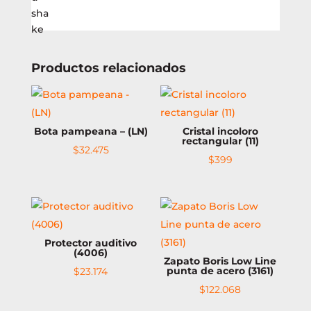
negro
(UCU112B)
cantidad
Productos relacionados
Bota pampeana – (LN)
Cristal incoloro
rectangular (11)
$
32.475
$
399
Protector auditivo
(4006)
Zapato Boris Low Line
punta de acero (3161)
$
23.174
$
122.068