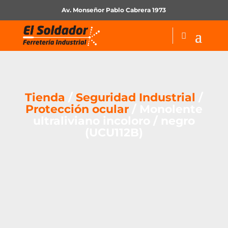
Av. Monseñor Pablo Cabrera 1973
Tienda
/
Seguridad Industrial
/
Protección ocular
/ Monolente
ultraliviano incoloro / negro
(UCU112B)