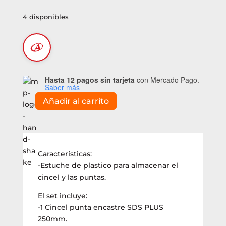
4 disponibles
Hasta 12 pagos sin tarjeta
con Mercado Pago.
Saber más
Añadir al carrito
Juego
de
cinceles
Caterpillar
encastre
Características:
SDS
-Estuche de plastico para almacenar el
PLUS
cincel y las puntas.
x3
El set incluye:
pzas
-1 Cincel punta encastre SDS PLUS
(DA03903)
250mm.
cantidad