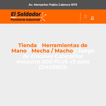
Av. Monseñor Pablo Cabrera 1973
Tienda
/
Herramientas de
Mano
/
Mecha / Macho
/ Juego
de cinceles Caterpillar
encastre SDS PLUS x3 pzas
(DA03903)