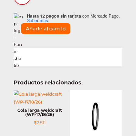
Hasta 12 pagos sin tarjeta
con Mercado Pago.
Saber más
Añadir al carrito
Cuerpo
de
torcha
Tig
150amp
(WPM-
17)
cantidad
Productos relacionados
Cola larga weldcraft
(WP-17/18/26)
$
2.511