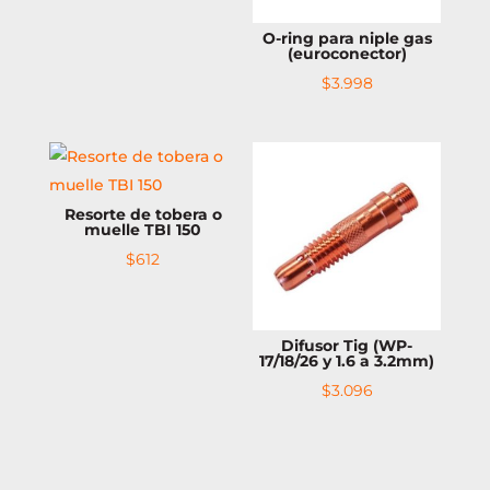
O-ring para niple gas
(euroconector)
$
3.998
Resorte de tobera o
muelle TBI 150
$
612
Difusor Tig (WP-
17/18/26 y 1.6 a 3.2mm)
$
3.096