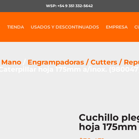
WSP: +54 9 351 332-5642
O
TIENDA
USADOS Y DESCONTINUADOS
EMPRESA
C
e Mano
/
Engrampadoras / Cutters / Rep
Caterpillar hoja 175mm a/inox. (980047
Cuchillo ple
hoja 175mm 