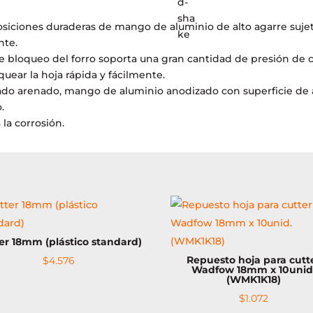
hoja
175mm
osiciones duraderas de mango de aluminio de alto agarre suje
a/inox.
nte.
(980047)
 bloqueo del forro soporta una gran cantidad de presión de co
cantidad
uear la hoja rápida y fácilmente.
ado arenado, mango de aluminio anodizado con superficie de a
.
 la corrosión.
er 18mm (plástico standard)
Repuesto hoja para cutt
$
4.576
Wadfow 18mm x 10unid
(WMK1K18)
$
1.072