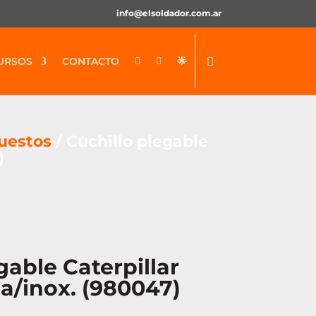
info@elsoldador.com.ar
URSOS
CONTACTO
🌟


uestos
/ Cuchillo plegable
)
gable Caterpillar
a/inox. (980047)