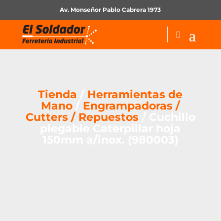
Av. Monseñor Pablo Cabrera 1973
Tienda
/
Herramientas de
Mano
/
Engrampadoras /
Cutters / Repuestos
/ Cuchillo
plegable Caterpillar hoja
150mm a/inox. (980003)