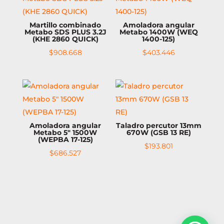
Martillo combinado
Amoladora angular
Metabo SDS PLUS 3.2J
Metabo 1400W (WEQ
(KHE 2860 QUICK)
1400-125)
$
908.668
$
403.446
Amoladora angular
Taladro percutor 13mm
Metabo 5″ 1500W
670W (GSB 13 RE)
(WEPBA 17-125)
$
193.801
$
686.527