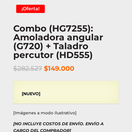
¡Oferta!
Combo (HG7255):
Amoladora angular
(G720) + Taladro
percutor (HD555)
El
El
$
282.527
$
149.000
precio
precio
original
actual
era:
es:
[NUEVO]
$282.527.
$149.000.
[Imágenes a modo ilustrativo]
[NO INCLUYE COSTOS DE ENVÍO. ENVÍO A
CARGO DEL COMPRADOR]