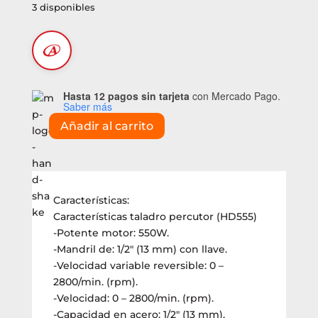
3 disponibles
Hasta 12 pagos sin tarjeta
con Mercado Pago.
Saber más
Añadir al carrito
Combo
(HG7255):
Amoladora
angular
(G720)
Características:
+
Características taladro percutor (HD555)
Taladro
-Potente motor: 550W.
percutor
-Mandril de: 1/2″ (13 mm) con llave.
(HD555)
-Velocidad variable reversible: 0 –
cantidad
2800/min. (rpm).
-Velocidad: 0 – 2800/min. (rpm).
-Capacidad en acero: 1/2″ (13 mm).