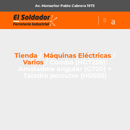
Av. Monseñor Pablo Cabrera 1973
Tienda
/
Máquinas Eléctricas
/
Varios
/ Combo (HG7255):
Amoladora angular (G720) +
Taladro percutor (HD555)