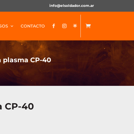
info@elsoldador.com.ar
SOS
CONTACTO
🌟


a plasma CP-40
a CP-40