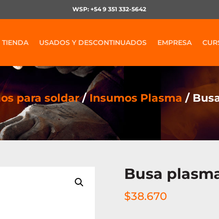
WSP: +54 9 351 332-5642
TIENDA
USADOS Y DESCONTINUADOS
EMPRESA
CUR
os para soldar
/
Insumos Plasma
/ Bus
Busa plasm
$
38.670