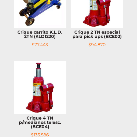
Crique carrito K.L.D.
Crique 2 TN especial
2TN (KLD1220)
para pick ups (BCE02)
$
77.443
$
94.870
Crique 4 TN
p/medianos telesc.
(BCE04)
$
135.586