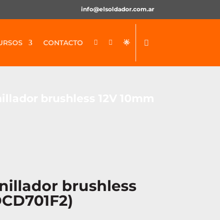
info@elsoldador.com.ar
URSOS
CONTACTO
🌟


nillador brushless 12V 10mm
nillador brushless
DCD701F2)