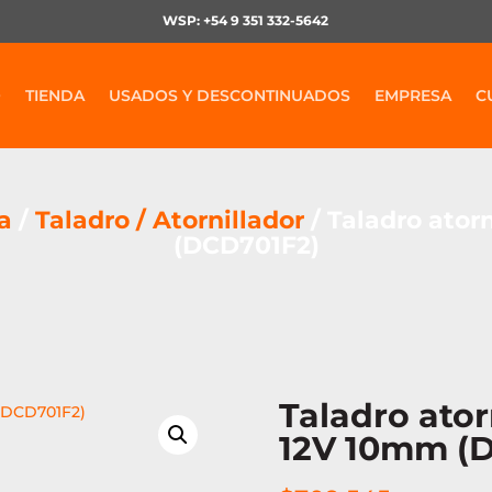
WSP: +54 9 351 332-5642
O
TIENDA
USADOS Y DESCONTINUADOS
EMPRESA
C
a
/
Taladro / Atornillador
/ Taladro ator
(DCD701F2)
Taladro ator
12V 10mm (