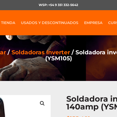
WSP: +54 9 351 332-5642
TIENDA
USADOS Y DESCONTINUADOS
EMPRESA
CUR
ar
/
Soldadoras Inverter
/ Soldadora in
(YSM105)
Soldadora i
140amp (YS