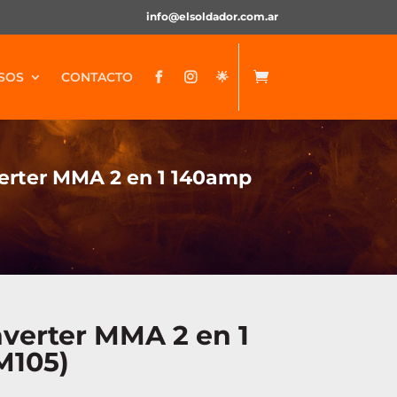
info@elsoldador.com.ar
SOS
CONTACTO
🌟


verter MMA 2 en 1 140amp
nverter MMA 2 en 1
M105)