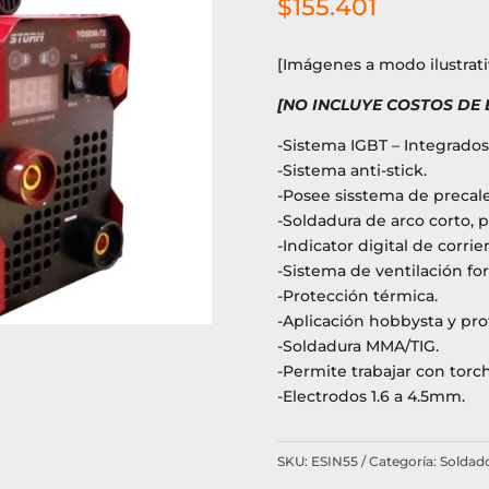
$
155.401
[Imágenes a modo ilustrati
[NO INCLUYE COSTOS DE
-Sistema IGBT – Integrado
-Sistema anti-stick.
-Posee sisstema de precal
-Soldadura de arco corto, p
-Indicator digital de corrie
-Sistema de ventilación for
-Protección térmica.
-Aplicación hobbysta y prof
-Soldadura MMA/TIG.
-Permite trabajar con torch
-Electrodos 1.6 a 4.5mm.
SKU:
ESIN55
Categoría:
Soldado