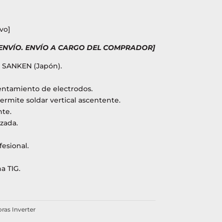
vo]
 ENVÍO. ENVÍO A CARGO DEL COMPRADOR]
s SANKEN (Japón).
entamiento de electrodos.
ermite soldar vertical ascentente.
nte.
zada.
esional.
a TIG.
ras Inverter