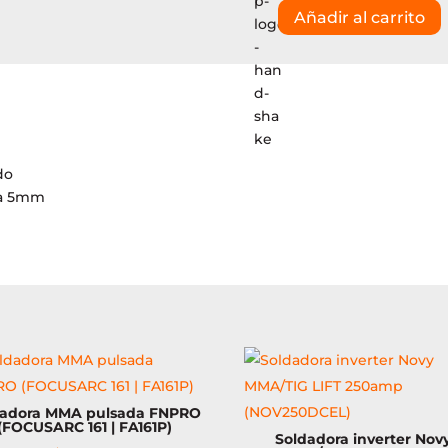
Añadir al carrito
Soldadora
inverter
mma
180amp
+
2
escuadras
do
(MEGAIRON
ta 5mm
250)
cantidad
dadora MMA pulsada FNPRO
(FOCUSARC 161 | FA161P)
Soldadora inverter Nov