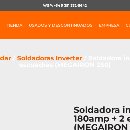
WSP: +54 9 351 332-5642
O
TIENDA
USADOS Y DESCONTINUADOS
EMPRESA
C
ldar
/
Soldadoras Inverter
/ Soldadora i
escuadras (MEGAIRON 250)
Soldadora i
180amp + 2 
(MEGAIRON 