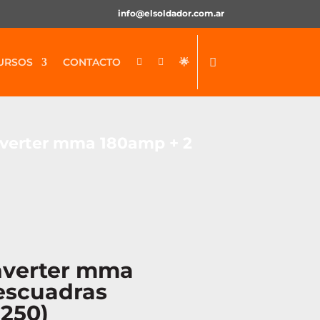
info@elsoldador.com.ar
URSOS
CONTACTO
🌟


nverter mma 180amp + 2
nverter mma
escuadras
250)