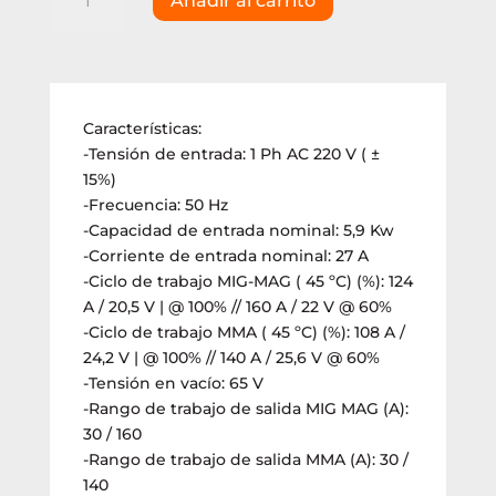
Añadir al carrito
Inverter
Lüsqtoff
MMA-
MIG
160AMP
Características:
(EVO
-Tensión de entrada: 1 Ph AC 220 V ( ±
MIG-
15%)
175)
-Frecuencia: 50 Hz
cantidad
-Capacidad de entrada nominal: 5,9 Kw
-Corriente de entrada nominal: 27 A
-Ciclo de trabajo MIG-MAG ( 45 ºC) (%): 124
A / 20,5 V | @ 100% // 160 A / 22 V @ 60%
-Ciclo de trabajo MMA ( 45 ºC) (%): 108 A /
24,2 V | @ 100% // 140 A / 25,6 V @ 60%
-Tensión en vacío: 65 V
-Rango de trabajo de salida MIG MAG (A):
30 / 160
-Rango de trabajo de salida MMA (A): 30 /
140