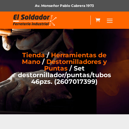
Av. Monseñor Pablo Cabrera 1973
Tienda
/
Herramientas de
Mano
/
Destornilladores y
Puntas
/ Set
destornillador/puntas/tubos
46pzs. (2607017399)