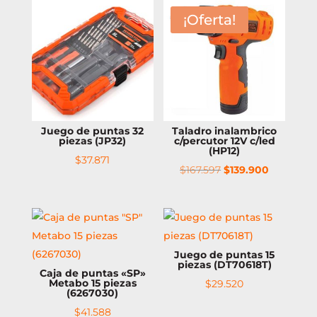
¡Oferta!
Juego de puntas 32
Taladro inalambrico
piezas (JP32)
c/percutor 12V c/led
(HP12)
$
37.871
El
El
$
167.597
$
139.900
precio
precio
original
actual
era:
es:
$167.597.
$139.900.
Juego de puntas 15
piezas (DT70618T)
Caja de puntas «SP»
Metabo 15 piezas
$
29.520
(6267030)
$
41.588