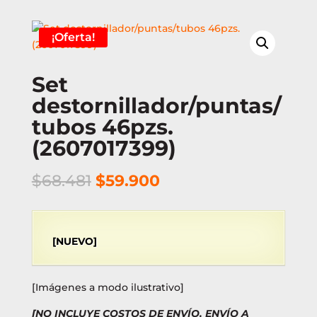
¡Oferta!
Set
destornillador/puntas/
tubos 46pzs.
(2607017399)
El
El
$
68.481
$
59.900
precio
precio
original
actual
era:
es:
[NUEVO]
$68.481.
$59.900.
[Imágenes a modo ilustrativo]
[NO INCLUYE COSTOS DE ENVÍO. ENVÍO A