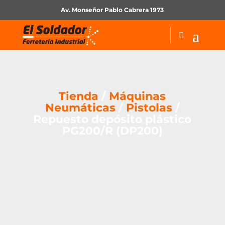
Av. Monseñor Pablo Cabrera 1973
Tienda
/
Máquinas
Neumáticas
/
Pistolas
/
Repuesto depósito plástico
PG200/R (DP200)