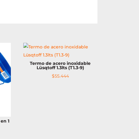
Termo de acero inoxidable
Lüsqtoff 1.3lts (T1.3-9)
$
55.444
en 1