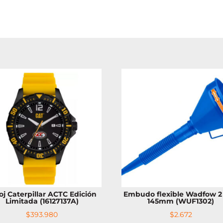
oj Caterpillar ACTC Edición
Embudo flexible Wadfow 2 
Limitada (16127137A)
145mm (WUF1302)
$
393.980
$
2.672