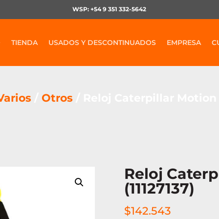
WSP: +54 9 351 332-5642
O
TIENDA
USADOS Y DESCONTINUADOS
EMPRESA
C
Varios
/
Otros
/ Reloj Caterpillar Motion 
Reloj Caterp
(11127137)
$
142.543