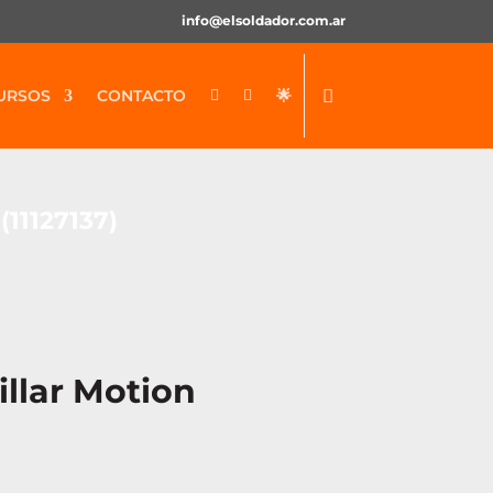
info@elsoldador.com.ar
URSOS
CONTACTO
🌟


(11127137)
illar Motion