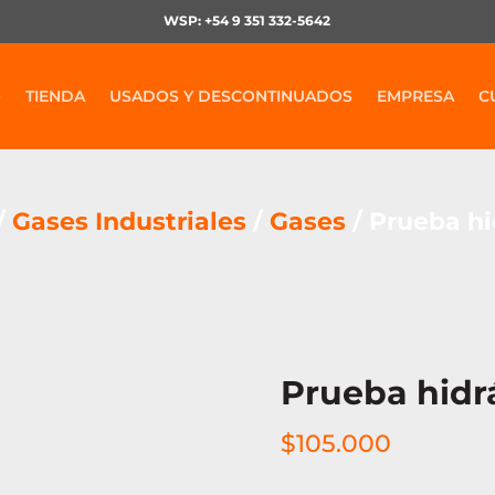
WSP: +54 9 351 332-5642
O
TIENDA
USADOS Y DESCONTINUADOS
EMPRESA
C
/
Gases Industriales
/
Gases
/ Prueba hi
Prueba hidr
$
105.000