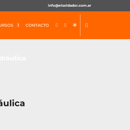
info@elsoldador.com.ar
URSOS
CONTACTO
🌟


dráulica
áulica