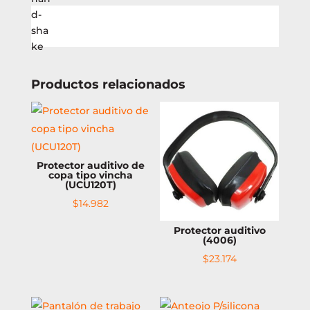
acrilico
simple
20x211cm
(1821)
cantidad
Productos relacionados
Protector auditivo de
copa tipo vincha
(UCU120T)
$
14.982
Protector auditivo
(4006)
$
23.174