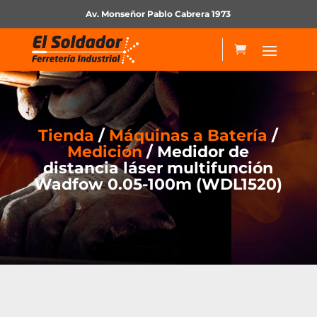
Av. Monseñor Pablo Cabrera 1973
Tienda
/
Máquinas a Batería
/
Medición
/ Medidor de
distancia láser multifunción
Wadfow 0.05-100m (WDL1520)