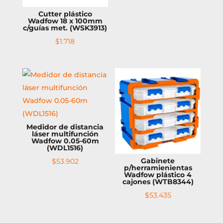
Cutter plástico
Wadfow 18 x 100mm
c/guías met. (WSK3913)
$
1.718
Medidor de distancia
láser multifunción
Wadfow 0.05-60m
(WDL1516)
Gabinete
$
53.902
p/herramienientas
Wadfow plástico 4
cajones (WTB8344)
$
53.435