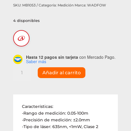
SKU:
MB1053
Categoría:
Medición
Marca:
WADFOW
4 disponibles
Hasta 12 pagos sin tarjeta
con Mercado Pago.
Saber más
Medidor
Añadir al carrito
de
distancia
láser
multifunción
Wadfow
Características:
0.05-
-Rango de medición: 0.05-100m
100m
-Precisión de medición: ±2.0mm
(WDL1520)
-Tipo de láser: 635nm, <1mW, Clase 2
cantidad