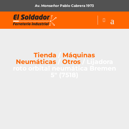
Av. Monseñor Pablo Cabrera 1973
Tienda
/
Máquinas
Neumáticas
/
Otros
/ Lijadora
roto orbital neumática Bremen
5″ (7518)