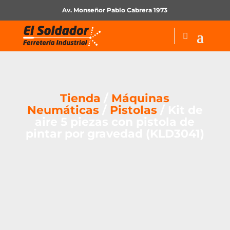
Av. Monseñor Pablo Cabrera 1973
Tienda
/
Máquinas
Neumáticas
/
Pistolas
/ Kit de
aire 5 piezas con pistola de
pintar por gravedad (KLD3041)