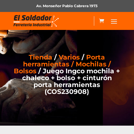
Av. Monseñor Pablo Cabrera 1973
Tienda
/
Varios
/
Porta
herramientas / Mochilas /
Bolsos
/ Juego Ingco mochila +
chaleco + bolso + cinturón
porta herramientas
(COS230908)