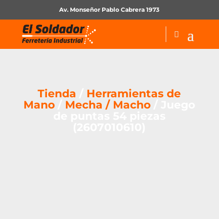
Av. Monseñor Pablo Cabrera 1973
Tienda
/
Herramientas de
Mano
/
Mecha / Macho
/ Juego
de puntas 54 piezas
(2607010610)