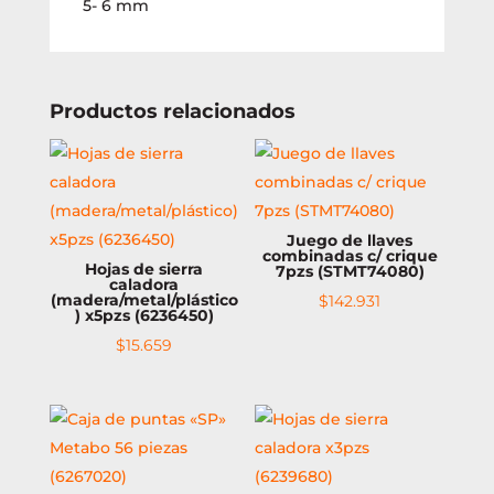
5- 6 mm
Productos relacionados
Juego de llaves
combinadas c/ crique
Hojas de sierra
7pzs (STMT74080)
caladora
(madera/metal/plástico
$
142.931
) x5pzs (6236450)
$
15.659