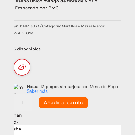
Diseño único mango de fibra de vidrio.
-Empacado por BMC.
SKU:
HM13033
Categoría:
Martillos y Mazas
Marca:
WADFOW
6 disponibles
Hasta 12 pagos sin tarjeta
con Mercado Pago.
Saber más
Juego
Añadir al carrito
de
martillos
y
aguantadores
Wadfow