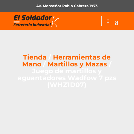
Av. Monseñor Pablo Cabrera 1973
Tienda
/
Herramientas de
Mano
/
Martillos y Mazas
/
Juego de martillos y
aguantadores Wadfow 7 pzs
(WHZ1D07)