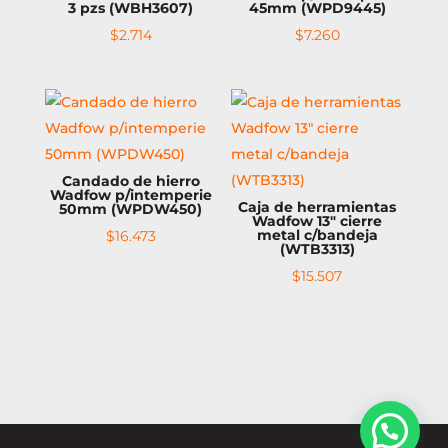
3 pzs (WBH3607)
45mm (WPD9445)
$
2.714
$
7.260
Candado de hierro
Wadfow p/intemperie
Caja de herramientas
50mm (WPDW450)
Wadfow 13″ cierre
metal c/bandeja
$
16.473
(WTB3313)
$
15.507