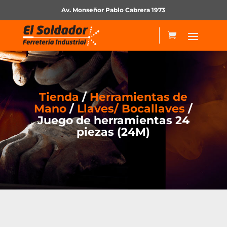
Av. Monseñor Pablo Cabrera 1973
Tienda
/
Herramientas de
Mano
/
Llaves/ Bocallaves
/
Juego de herramientas 24
piezas (24M)