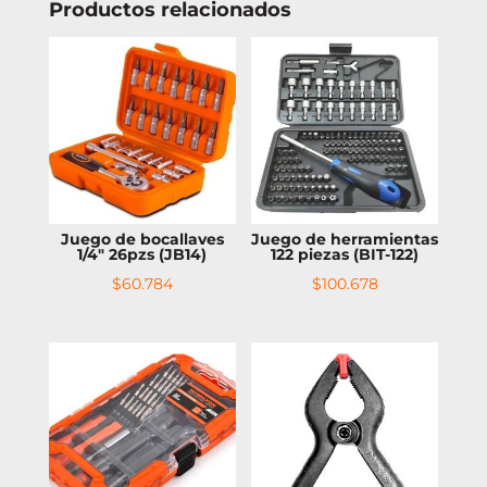
Productos relacionados
Juego de bocallaves
Juego de herramientas
1/4″ 26pzs (JB14)
122 piezas (BIT-122)
$
60.784
$
100.678