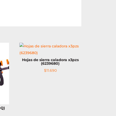
Hojas de sierra caladora x3pzs
(6239680)
$
11.690
0Q)