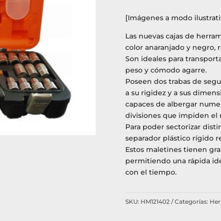
[Imágenes a modo ilustrati
Las nuevas cajas de herram
color anaranjado y negro, r
Son ideales para transport
peso y cómodo agarre.
Poseen dos trabas de segur
a su rigidez y a sus dimen
capaces de albergar nume
divisiones que impiden el
Para poder sectorizar disti
separador plástico rígido r
Estos maletines tienen gra
permitiendo una rápida ide
con el tiempo.
SKU:
HM121402
Categorías:
Her