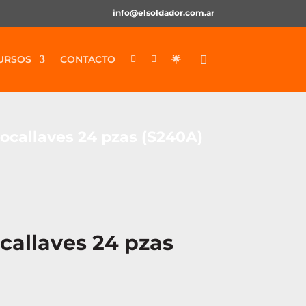
info@elsoldador.com.ar
URSOS
CONTACTO
🌟


ocallaves 24 pzas (S240A)
callaves 24 pzas