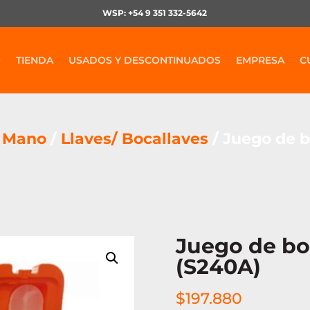
WSP: +54 9 351 332-5642
O
TIENDA
USADOS Y DESCONTINUADOS
EMPRESA
C
e Mano
/
Llaves/ Bocallaves
/ Juego de b
Juego de bo
(S240A)
$
197.880