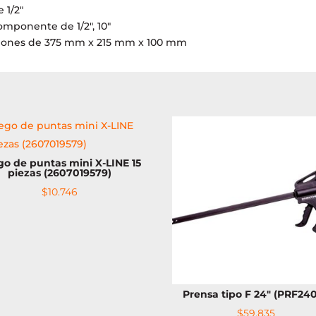
 1/2″
omponente de 1/2″, 10″
ecciones de 375 mm x 215 mm x 100 mm
o de puntas mini X-LINE 15
piezas (2607019579)
$
10.746
Prensa tipo F 24″ (PRF24
$
59.835